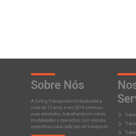
Sobre Nós
No
Ser
A Setlog Transportes foi idealizada a
mais de 13 anos, e em 2014 começou
suas atividades, trabalhando em várias
Trans
modalidades e operações com veículos
Trans
específicos para cada tipo de transporte.
Trans