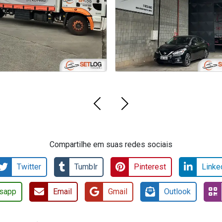
tregas de Cargas Urgentes
Guarulhos
Compartilhe em suas redes sociais
Twitter
Tumblr
Pinterest
Linke
sapp
Email
Gmail
Outlook