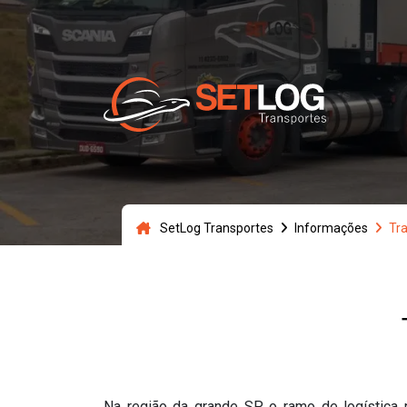
SetLog Transportes
Informações
Tr
Na região da grande SP o ramo de logística