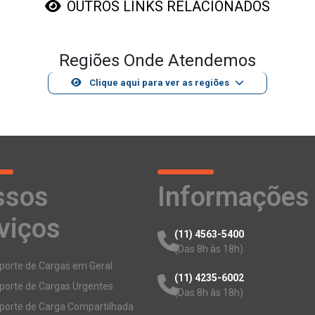
OUTROS LINKS RELACIONADOS
Regiões Onde Atendemos
Clique aqui para ver as regiões
ssos
Informações
viços
(11) 4563-5400
(Das 8h às 18h)
porte de Cargas em Geral
(11) 4235-6002
porte de Cargas Urgentes
(Das 8h às 18h)
porte de Carga Compartilhada