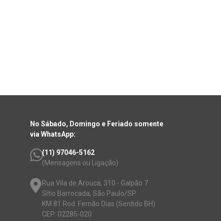
No Sábado, Domingo e Feriado somente
via WhatsApp:
(11) 97046-5162
(Mensagens ou Ligação)
Rua Vila de Arouca, 310 - Galpão 7
Sítio Barrocada, São Paulo/SP
KM 81 Rod. Fernão Dias (Sentido BH)
CEP: 02285-020