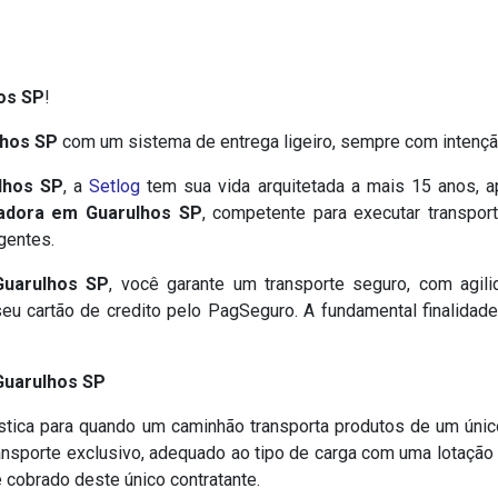
os SP
!
lhos SP
com um sistema de entrega ligeiro, sempre com intenção
lhos SP
, a
Setlog
tem sua vida arquitetada a mais 15 anos, 
adora em Guarulhos SP
, competente para executar transpor
gentes.
Guarulhos SP
, você garante um transporte seguro, com agili
eu cartão de credito pelo PagSeguro. A fundamental finalidad
Guarulhos SP
stica para quando um caminhão transporta produtos de um únic
ransporte exclusivo, adequado ao tipo de carga com uma lotaçã
é cobrado deste único contratante.