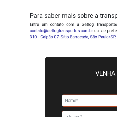
Para saber mais sobre a trans
Entre em contato com a Setlog Transpor
contato@setlogtransportes.com.br
ou, se prefe
310 - Galpão 07, Sítio Barrocada, São Paulo/SP
.
VENHA