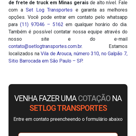
de frete de truck em Minas gerais
de alto nível. Fale
com a
Set Log Transportes
e garanta as melhores
opções. Você pode entrar em contato pelo whatsapp
para
(11) 97046 – 5162
em qualquer horário do dia.
Também é possível contatar nossa equipe através do
nosso site e do e-mail
contato@setlogtransportes.com.br
. Estamos
localizados na
Vila de Arouca, número 310, no Galpão 7,
Sitio Barrocada em São Paulo – SP
.
VENHA FAZER UMA
COTAÇÃO
NA
SETLOG TRANSPORTES
Entre em contato preencheendo o formulário abaixo