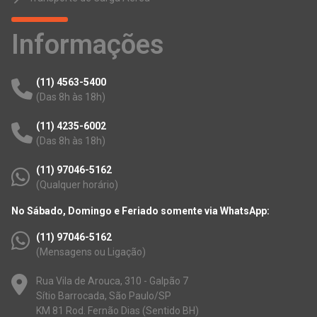
Informações
(11) 4563-5400
(Das 8h às 18h)
(11) 4235-6002
(Das 8h às 18h)
(11) 97046-5162
(Qualquer horário)
No Sábado, Domingo e Feriado somente via WhatsApp:
(11) 97046-5162
(Mensagens ou Ligação)
Rua Vila de Arouca, 310 - Galpão 7
Sítio Barrocada, São Paulo/SP
KM 81 Rod. Fernão Dias (Sentido BH)