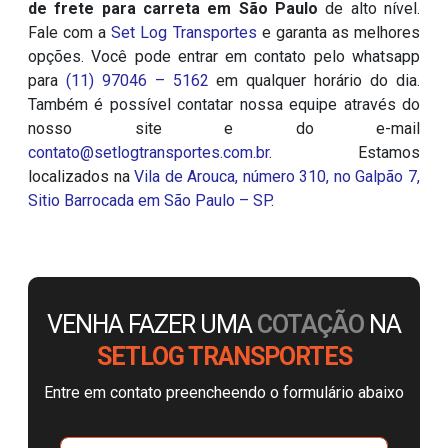
de frete para carreta em São Paulo
de alto nível.
Fale com a
Set Log Transportes
e garanta as melhores
opções. Você pode entrar em contato pelo whatsapp
para
(11) 97046 – 5162
em qualquer horário do dia.
Também é possível contatar nossa equipe através do
nosso site e do e-mail
contato@setlogtransportes.com.br
. Estamos
localizados na
Vila de Arouca, número 310, no Galpão 7,
Sitio Barrocada em São Paulo – SP
.
VENHA FAZER UMA
COTAÇÃO
NA
SETLOG TRANSPORTES
Entre em contato preencheendo o formulário abaixo