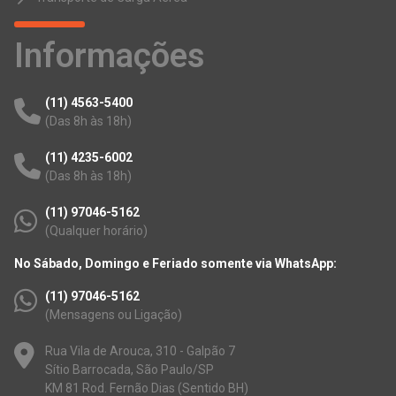
Informações
(11) 4563-5400
(Das 8h às 18h)
(11) 4235-6002
(Das 8h às 18h)
(11) 97046-5162
(Qualquer horário)
No Sábado, Domingo e Feriado somente via WhatsApp:
(11) 97046-5162
(Mensagens ou Ligação)
Rua Vila de Arouca, 310 - Galpão 7
Sítio Barrocada, São Paulo/SP
KM 81 Rod. Fernão Dias (Sentido BH)